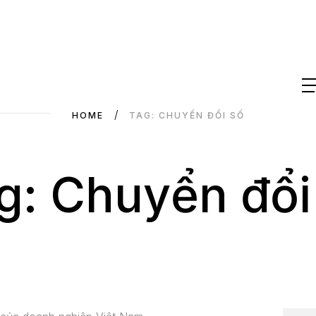
HOME
TAG: CHUYỂN ĐỔI SỐ
g: Chuyển đổi