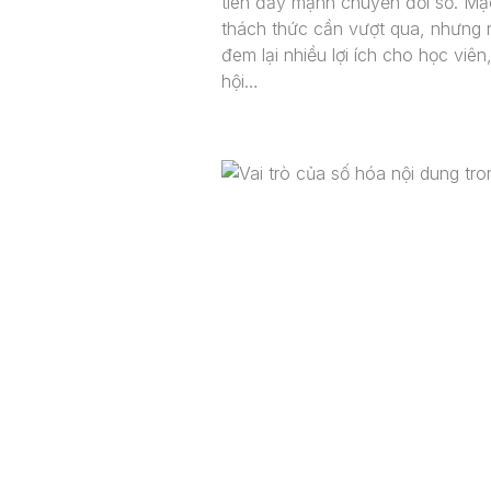
tiên đẩy mạnh chuyển đổi số. Mặc
thách thức cần vượt qua, nhưng 
đem lại nhiều lợi ích cho học viê
hội…
Dịch Vụ
Dự Án
Tin tức