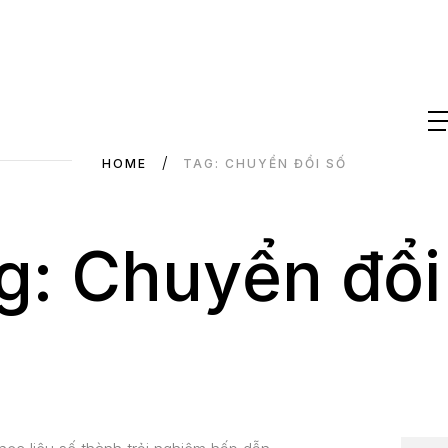
HOME
TAG: CHUYỂN ĐỔI SỐ
g: Chuyển đổi