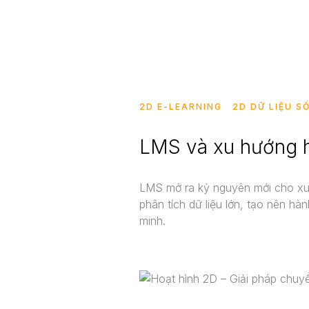
Tin tức
Liên Hệ
2D E-LEARNING
2D DỮ LIỆU S
LMS và xu hướng h
LMS mở ra kỷ nguyên mới cho xu h
phân tích dữ liệu lớn, tạo nên hàn
minh.