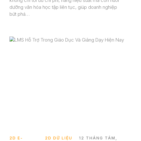
không chỉ tối ưu chi phí, nâng hiệu suất mà còn nuôi
dưỡng văn hóa học tập liên tục, giúp doanh nghiệp
bứt phá…
2D E-
2D DỮ LIỆU
12 THÁNG TÁM,