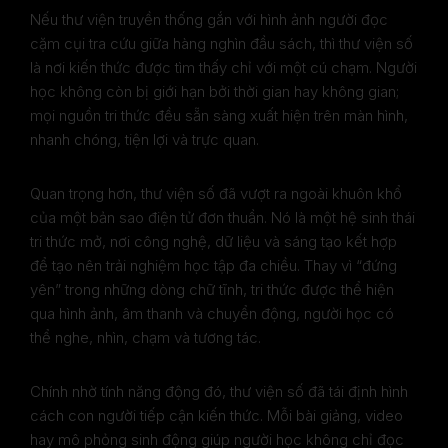
Nếu thư viện truyền thống gắn với hình ảnh người đọc
cặm cụi tra cứu giữa hàng nghìn đầu sách, thì thư viện số
là nơi kiến thức được tìm thấy chỉ với một cú chạm. Người
học không còn bị giới hạn bởi thời gian hay không gian;
mọi nguồn tri thức đều sẵn sàng xuất hiện trên màn hình,
nhanh chóng, tiện lợi và trực quan.
Quan trọng hơn, thư viện số đã vượt ra ngoài khuôn khổ
của một bản sao điện tử đơn thuần. Nó là một hệ sinh thái
tri thức mở, nơi công nghệ, dữ liệu và sáng tạo kết hợp
để tạo nên trải nghiệm học tập đa chiều. Thay vì “đứng
yên” trong những dòng chữ tĩnh, tri thức được thể hiện
qua hình ảnh, âm thanh và chuyển động, người học có
thể nghe, nhìn, chạm và tương tác.
Chính nhờ tính năng động đó, thư viện số đã tái định hình
cách con người tiếp cận kiến thức. Mỗi bài giảng, video
hay mô phỏng sinh động giúp người học không chỉ đọc