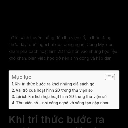
Đại
Từ tủ sách truyền thống đến thư viện số, tri thức đang
‘thức dậy’ dưới ngòi bút của công nghệ. Cùng MyToon
khám phá cách hoạt hình 2D thổi hồn vào những học liệu
khô khan, biến việc học trở nên sinh động và hấp dẫn.
Mục lục
Khi tri thức bước ra khỏi những giá sách gỗ
Vai trò của hoạt hình 2D trong thư viện số
Lợi ích khi tích hợp hoạt hình 2D trong thư viện số
Thư viện số – nơi công nghệ và sáng tạo gặp nhau
Khi tri thức bước ra