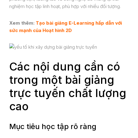
nghiệm học tập linh hoạt, phù hợp với nhiều đối tượng.
Xem thêm:
Tạo bài giảng E-Learning hấp dẫn với
sức mạnh của Hoạt hình 2D
Các nội dung cần có
trong một bài giảng
trực tuyến chất lượng
cao
Mục tiêu học tập rõ ràng