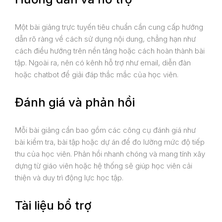
Dịch Vụ
Một bài giảng trực tuyến tiêu chuẩn cần cung cấp hướng
dẫn rõ ràng về cách sử dụng nội dung, chẳng hạn như
Dự Án
cách điều hướng trên nền tảng hoặc cách hoàn thành bài
tập. Ngoài ra, nên có kênh hỗ trợ như email, diễn đàn
hoặc chatbot để giải đáp thắc mắc của học viên.
Tin tức
Đánh giá và phản hồi
Liên Hệ
Mỗi bài giảng cần bao gồm các công cụ đánh giá như
bài kiểm tra, bài tập hoặc dự án để đo lường mức độ tiếp
thu của học viên. Phản hồi nhanh chóng và mang tính xây
dựng từ giáo viên hoặc hệ thống sẽ giúp học viên cải
thiện và duy trì động lực học tập.
Tài liệu bổ trợ