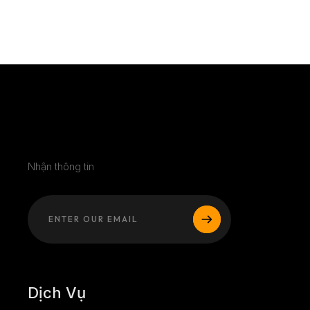
Nhận thông tin
Dịch Vụ