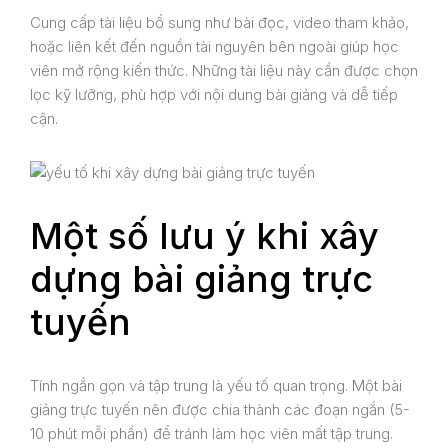
Cung cấp tài liệu bổ sung như bài đọc, video tham khảo,
hoặc liên kết đến nguồn tài nguyên bên ngoài giúp học
viên mở rộng kiến thức. Những tài liệu này cần được chọn
lọc kỹ lưỡng, phù hợp với nội dung bài giảng và dễ tiếp
cận.
Một số lưu ý khi xây
dựng bài giảng trực
tuyến
Tính ngắn gọn và tập trung là yếu tố quan trọng. Một bài
giảng trực tuyến nên được chia thành các đoạn ngắn (5-
10 phút mỗi phần) để tránh làm học viên mất tập trung.