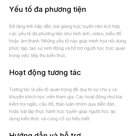
Yếu tố đa phương tiện
Để tăng tính hấp dẫn, bài giảng trực tuyến nên tích hợp
các yếu tố đa phương tiện như hình ảnh, video, biểu đồ
hoặc âm thanh. Những yếu tố này giúp minh họa nội dung
phức tạp, tạo sự sinh động và hỗ trợ người học trực quan
trong việc tiếp thu kiến thức.
Hoạt động tương tác
Tương tác là yếu tố quan trọng để duy trì sự chú ý và
khuyến khích học viên tham gia. Các hoạt động như bài
kiểm tra ngắn, câu đố, thảo luận nhóm qua diễn đàn,
hoặc bài tập thực hành trực tuyến giúp người học áp
dụng kiến thức và củng cố sự hiểu biết.
Hướng dẫn và hỗ trợ