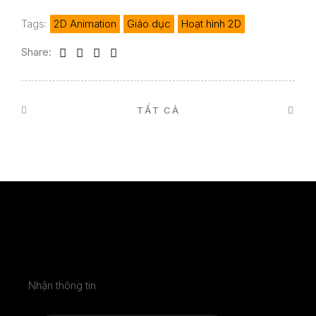
Tags:
2D Animation
Giáo dục
Hoạt hình 2D
Share:
TẤT CẢ
Nhận thông tin